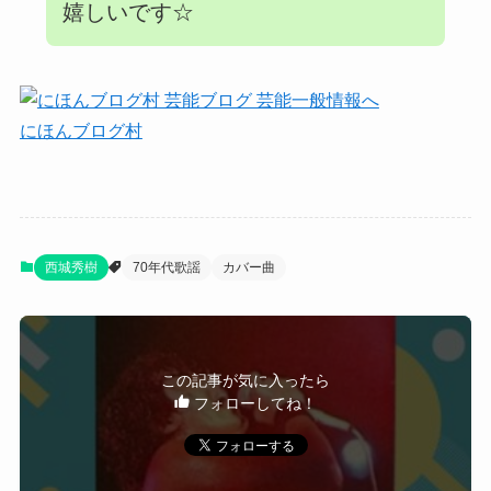
嬉しいです☆
にほんブログ村
西城秀樹
70年代歌謡
カバー曲
この記事が気に入ったら
フォローしてね！