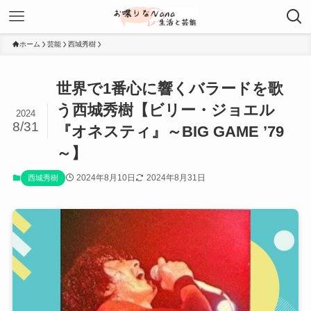
ホーム
芸能
西城秀樹
世界で1番心に響くバラードを歌
う西城秀樹【ビリー・ジョエル
2024
8/31
『オネスティ』～BIG GAME ’79
～】
2024年8月10日
2024年8月31日
西城秀樹