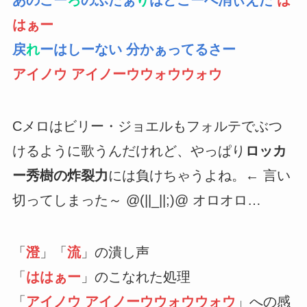
あのこー
ろ
のふたぁ
り
はどこーへ消ぃえた
は
はぁー
戻
れ
ーはしーない 分かぁってるさー
アイノウ アイノーウウォウウォウ
Cメロはビリー・ジョエルもフォルテでぶつ
けるように歌うんだけれど、やっぱり
ロッカ
ー秀樹の炸裂力
には負けちゃうよね。← 言い
切ってしまった～ @(||_||;)@ オロオロ…
「
澄
」「
流
」の潰し声
「
ははぁー
」のこなれた処理
「
アイノウ アイノーウウォウウォウ
」への感