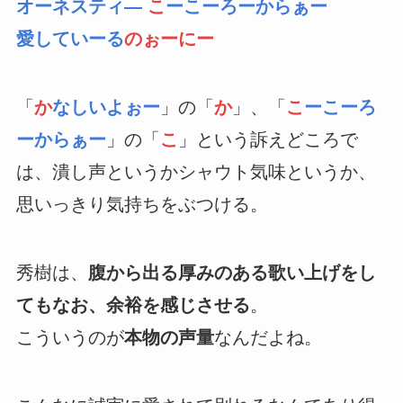
オーネスティ―
こ
ーこーろーからぁー
愛していーる
のぉーにー
「
か
なしいよぉー
」の「
か
」、「
こ
ーこーろ
ーからぁー
」の「
こ
」という訴えどころで
は、潰し声というかシャウト気味というか、
思いっきり気持ちをぶつける。
秀樹は、
腹から出る厚みのある歌い上げをし
てもなお、余裕を感じさせる
。
こういうのが
本物の声量
なんだよね。