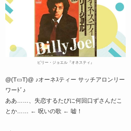
ビリー・ジョエル『オネスティ』
@(T▭T)@ ♪オーネｽティー サッチアロンリー
ワーﾄﾞ♪
ああ……、失恋するたびに何回口ずさんだこ
とか…… ← 呪いの歌 ← 嘘！