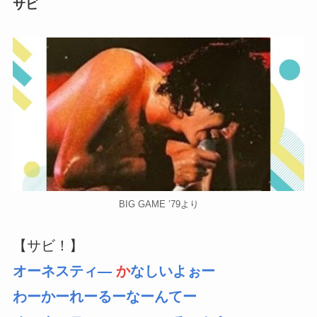
サビ
BIG GAME ’79より
【サビ！】
オーネスティ―
か
なしいよぉー
わーかーれーるーなーんてー