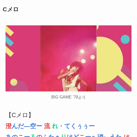
Cメロ
BIG GAME ’79より
【Cメロ】
澄
んだ―空ー
流
れ
・
てくぅぅー