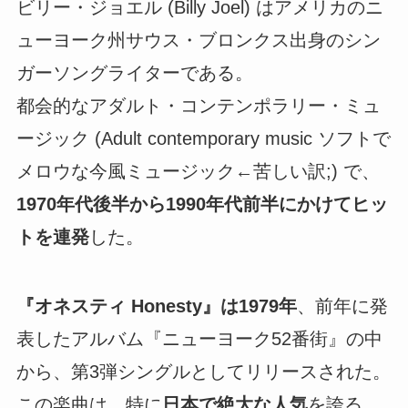
ビリー・ジョエル (Billy Joel) はアメリカのニ
ューヨーク州サウス・ブロンクス出身のシン
ガーソングライターである。
都会的なアダルト・コンテンポラリー・ミュ
ージック (Adult contemporary music ソフトで
メロウな今風ミュージック←苦しい訳;) で、
1970年代後半から1990年代前半にかけてヒッ
トを連発
した。
『オネスティ Honesty』は1979年
、前年に発
表したアルバム『ニューヨーク52番街』の中
から、第3弾シングルとしてリリースされた。
この楽曲は、特に
日本で絶大な人気
を誇る。