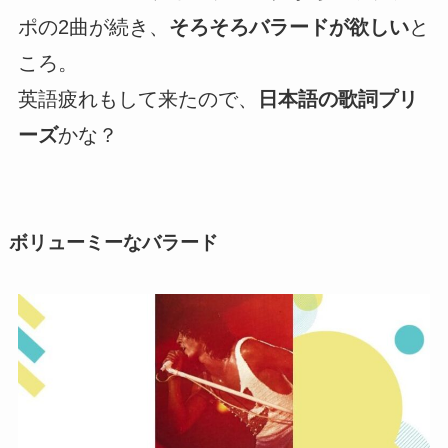
ポの2曲が続き、
そろそろバラードが欲しい
と
ころ。
英語疲れもして来たので、
日本語の歌詞プリ
ーズ
かな？
ボリューミーなバラード