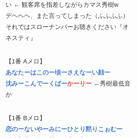
い ← 観客席を指差しながらカマス秀樹w
デヘヘヘ、また言ってしまった（ふふふふ）
それではスローナンバーお聴きください『オ
ネスティ』
【1番 Aメロ】
あなたーはこのー頃ーさえなーい顔ー
沈みーこんでーくばー
かーりー
←秀樹最低音
か
【1番 Bメロ】
恋のーないやーみにーひとり黙りこぉむー