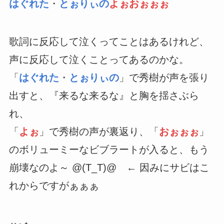
はぐれた
・
とぉりぃの
よぉおぉぉぉ
歌詞に反応して泣くってことはあるけれど、
声に反応して泣くことってあるのかな。
「
はぐれた
・
とぉりぃの
」で秀樹が声を張り
出すと、『来るな来るな』と胸を揺さぶら
れ、
「
よぉ
」で秀樹の声が裏返り、「
おぉぉぉ
」
のボリューミーなビブラートが入ると、もう
崩壊なのよ～ @(T_T)@ ← 因みにサビはこ
れからですがぁぁぁ