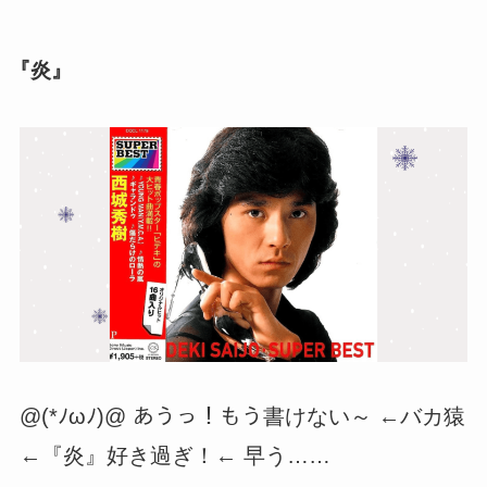
『炎』
@(*ﾉωﾉ)@ あうっ！もう書けない～ ←バカ猿
←『炎』好き過ぎ！← 早う……