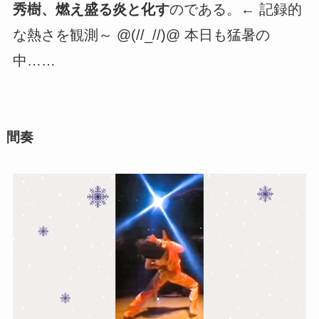
秀樹、燃え盛る炎と化す
のである。← 記録的
な熱さを観測～ @(//_//)@ 本日も猛暑の
中……
間奏