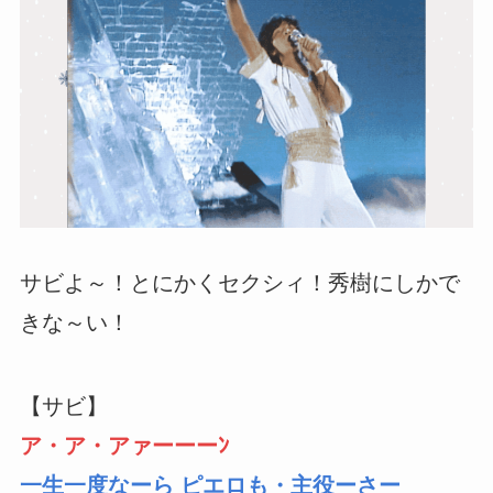
サビよ～！とにかくセクシィ！秀樹にしかで
きな～い！
【サビ】
ア・ア・アァーーーﾝ
一生一度なーら ピエロも・主役ーさー