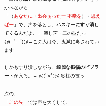
かべながら、
「（
あなたに・出会ぁったー 不幸を
）・
思え
ばー
」で、声を落とし、
ハスキーにすり潰し
てくる
んだよ。← 潰し声・二の型だっ
@(゜-゜)@←この人は今、鬼滅に毒されてい
ます
しかもすり潰しながら、
綺麗な振幅のビブラ
ート
が入る。← @(ﾟ∀ﾟ)@ 歌柱の技っ
次の、
「
この先
」では声を太くして、