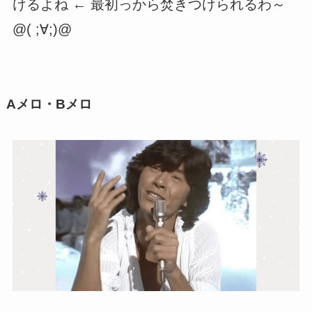
けるよね ← 最初っから焚きつけられるわ～
@( ;∀;)@
Aメロ・Bメロ