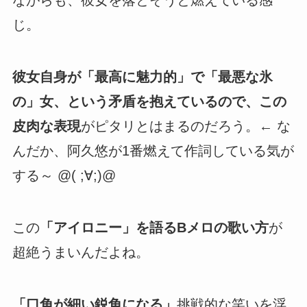
じ。
彼女自身が「最高に魅力的」で「最悪な氷
の」女、という矛盾を抱えているので、この
皮肉な表現
がピタリとはまるのだろう。← な
んだか、阿久悠が1番燃えて作詞している気が
する～ @( ;∀;)@
この
「アイロニー」を語るBメロの歌い方
が
超絶うまいんだよね。
「口角が細い鋭角になる」
挑戦的な笑いを浮