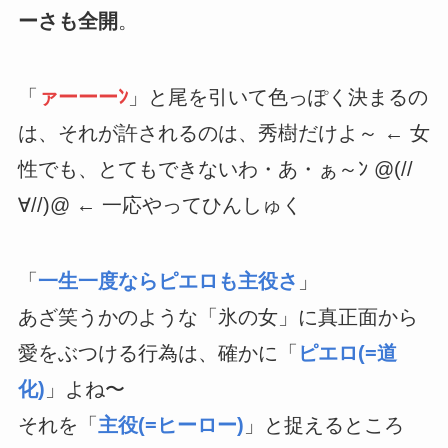
ーさも全開
。
「
ァーーーﾝ
」と尾を引いて色っぽく決まるの
は、それが許されるのは、秀樹だけよ～ ← 女
性でも、とてもできないわ・あ・ぁ～ﾝ @(//
∀//)@ ← 一応やってひんしゅく
「
一生一度ならピエロも主役さ
」
あざ笑うかのような「氷の女」に真正面から
愛をぶつける行為は、確かに「
ピエロ(=道
化)
」よね〜
それを「
主役(=ヒーロー)
」と捉えるところ