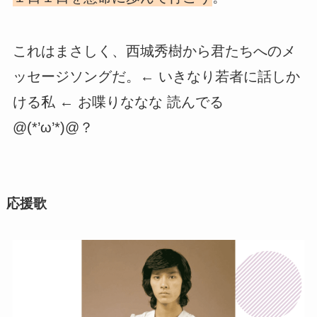
これはまさしく、西城秀樹から君たちへのメ
ッセージソングだ。← いきなり若者に話しか
ける私 ← お喋りななな 読んでる
@(*’ω’*)@？
応援歌