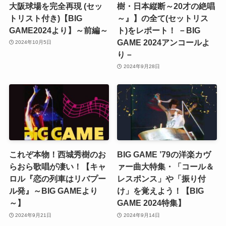
大阪球場を完全再現 (セッ
樹・日本縦断～20才の絶唱
トリスト付き)【BIG
～』】の全て(セットリス
GAME2024より】～前編～
ト)をレポート！ －BIG
GAME 2024アンコールよ
2024年10月5日
り－
2024年9月28日
これぞ本物！西城秀樹のお
BIG GAME ’79の洋楽カヴ
らおら歌唱が凄い！【キャ
ァー曲大特集・「コール＆
ロル『恋の列車はリバプー
レスポンス」や「振り付
ル発』～BIG GAMEより
け」を覚えよう！【BIG
～】
GAME 2024特集】
2024年9月21日
2024年9月14日