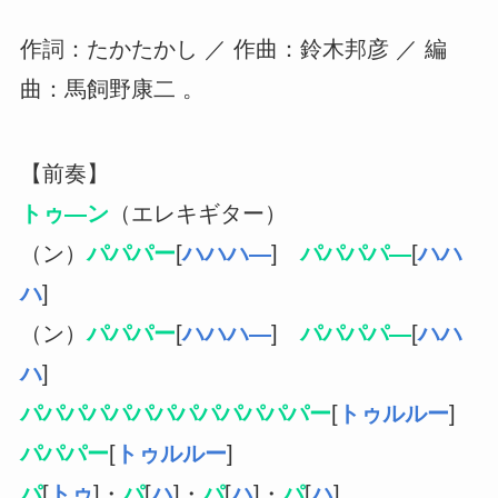
作詞：たかたかし ／ 作曲：鈴木邦彦 ／ 編
曲：馬飼野康二 。
【前奏】
トゥ―ン
（エレキギター）
（ン）
パパパー
[
ハハハ―
]
パパパパ―
[
ハハ
ハ
]
（ン）
パパパー
[
ハハハ―
]
パパパパ―
[
ハハ
ハ
]
パパパパパパパパパパパパパー
[
トゥルルー
]
パパパー
[
トゥルルー
]
パ
[
トゥ
]・
パ
[
ハ
]・
パ
[
ハ
]・
パ
[
ハ
]