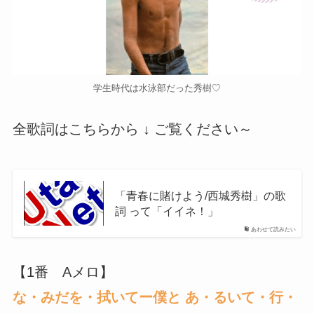
学生時代は水泳部だった秀樹♡
全歌詞はこちらから ↓ ご覧ください～
「青春に賭けよう/西城秀樹」の歌
詞 って「イイネ！」
あわせて読みたい
【1番 Aメロ】
な・みだを・拭いてー僕と あ・るいて・行・