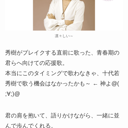
凛々しい～
秀樹がブレイクする直前に歌った、青春期の
君らへ向けての応援歌。
本当にこのタイミングで歌わなきゃ、十代若
秀樹で歌う機会はなかったかも～ ← 神よ@(
;∀;)@
君の肩を抱いて、語りかけながら、一緒に並
んで歩んでくれる。