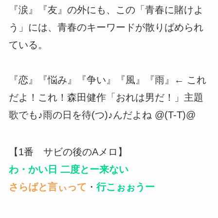
『涙』『友』の外にも、この「青春に賭けよ
う」には、青春のキーワードが散りばめられ
ている。
『恋』『悩み』『争い』『風』『雨』← これ
だよ！これ！森田健作「おれは男だ！」主題
歌でも♪雨の日を待(つ)♪んだよね @(T-T)@
【1番 サビの後のAメロ】
わ・かい日 二度とー来ない
さらばと言ぃって
・
行こぉぉうー