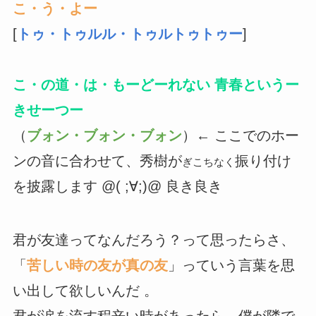
こ・う・よー
[
トゥ・トゥルル・トゥルトゥトゥー
]
こ・の道・は・もーどーれない 青春というー
きせーつー
（
ブォン・ブォン・ブォン
）← ここでのホー
ンの音に合わせて、秀樹が
振り付け
ぎこちなく
を披露します @( ;∀;)@ 良き良き
君が友達ってなんだろう？って思ったらさ、
「
苦しい時の友が真の友
」っていう言葉を思
い出して欲しいんだ 。
君が涙を流す程辛い時があったら、僕が隣で