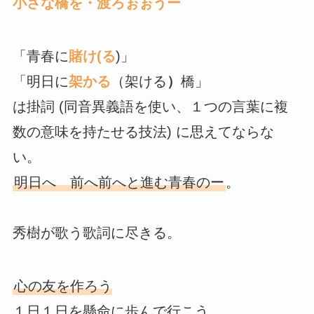
小さな橋を・渡ろぉぉうー
「青春に
賭け(る
)」
「明日に
架かる
（架ける
）
橋」
は掛詞 (同音異義語を使い、１つの言葉に複
数の意味を持たせる技法) に思えてならな
い。
明日へ 前へ前へと進む青春のー
。
秀樹が歌う歌詞に尽きる。
心の友を作ろう
１日１日を懸命に歩んで行こう
。