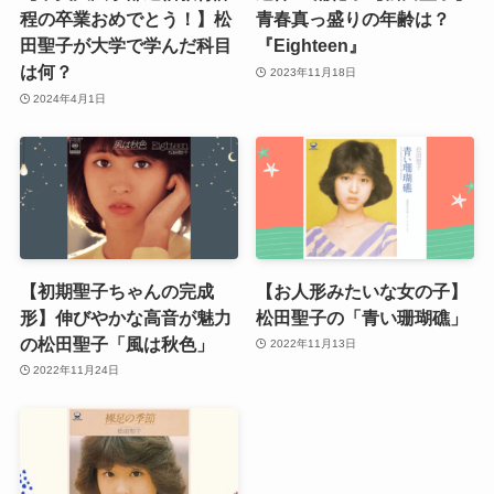
程の卒業おめでとう！】松
青春真っ盛りの年齢は？
田聖子が大学で学んだ科目
『Eighteen』
は何？
2023年11月18日
2024年4月1日
【初期聖子ちゃんの完成
【お人形みたいな女の子】
形】伸びやかな高音が魅力
松田聖子の「青い珊瑚礁」
の松田聖子「風は秋色」
2022年11月13日
2022年11月24日