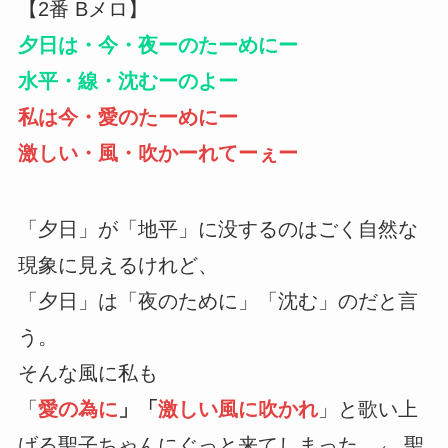
【2番 Bメロ】
夕日は・今・夜ーのたーめにー
水平・線・沈むーのよー
私は今・愛のたーめにー
激しい・風・吹かーれてーぇー
「夕日」が「地平」に没するのはごく自然な
現象に見えるけれど、
「夕日」は「夜のために」「沈む」のだと言
う。
そんな風に私も
「
愛の為に
」「
激しい風に吹かれ
」と歌い上
げる聖子ちゃんにぐっと来てしまった。← 聖