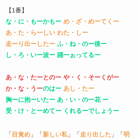
【1番】
な・に・もーかもー
め・ざ・めーてくー
あ・た・らーしい
わた・しー
走ーり出ーしたー
ふ・ね・のー後ー
し・ろ・いー波ー 踊ーぉってるー
あ・な・たーとのー や・く・そーくがー
か・な・うー
のはー
あし・たー
胸ーに抱ーいたー
あ・い・のー花 ー
受・け・とーめてー くれるーでしょうー
「
目覚め
」「
新しい私
」「
走り出した
」「
明