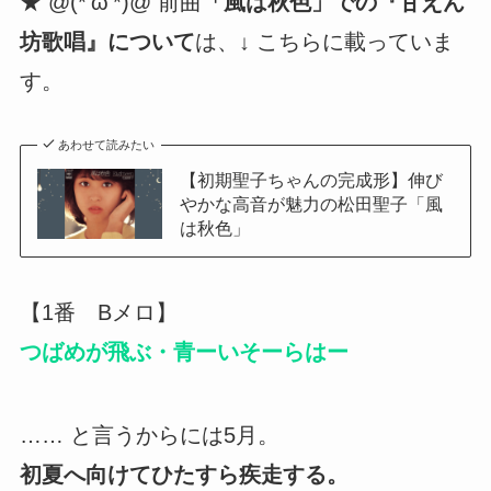
★ @(*’ω’*)@ 前曲
「風は秋色」での『甘えん
坊歌唱』について
は、↓ こちらに載っていま
す。
あわせて読みたい
【初期聖子ちゃんの完成形】伸び
やかな高音が魅力の松田聖子「風
は秋色」
【1番 Bメロ】
つばめが飛ぶ・青ーいそーらはー
…… と言うからには5月。
初夏へ向けてひたすら疾走する。