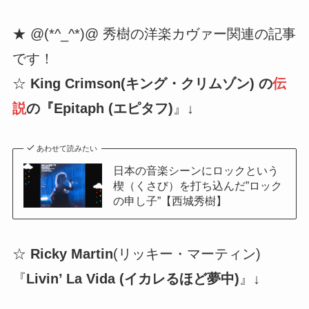
★ @(*^_^*)@ 秀樹の洋楽カヴァー関連の記事
です！
☆
King Crimson(キング・クリムゾン) の
伝
説
の『Epitaph (エピタフ)
』↓
あわせて読みたい
日本の音楽シーンにロックという
楔（くさび）を打ち込んだ”ロック
の申し子”【西城秀樹】
☆
Ricky Martin
(リッキー・マーティン)
『
Livin’ La Vida (イカレるほど夢中)
』↓