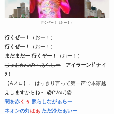
行くぜー！（おー！）
行くぜー！
（おー！）
行くぜー！
（おー！）
まだまだー 行くぞー！
（おー！）
じょおねつの・あらしー
アイラーンﾄﾞナイ
ﾂ！
【Aメロ】← はっきり言って第一声で本家越
えしますからね～ @(*ﾉωﾉ)@
闇を赤
くぅ
照らしながぁらー
ネオンの灯
はぁ
ただ冷たぁいー