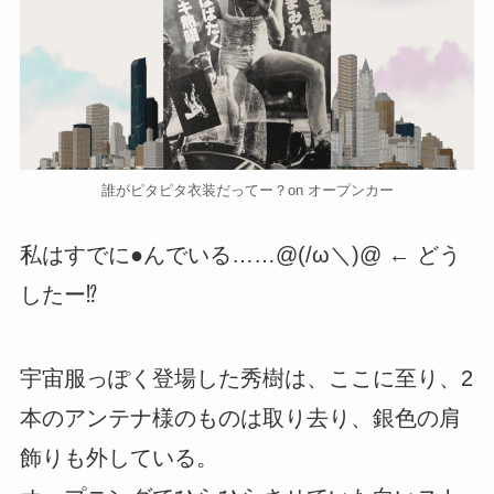
誰がピタピタ衣装だってー？on オープンカー
私はすでに●んでいる……@(/ω＼)@ ← どう
したー⁉
宇宙服っぽく登場した秀樹は、ここに至り、2
本のアンテナ様のものは取り去り、銀色の肩
飾りも外している。