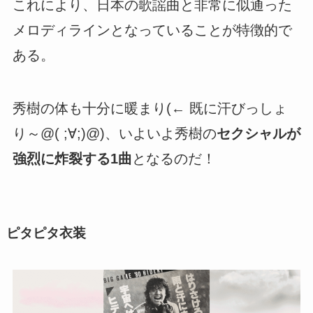
これにより、日本の歌謡曲と非常に似通った
メロディラインとなっていることが特徴的で
ある。
秀樹の体も十分に暖まり(← 既に汗びっしょ
り～@( ;∀;)@)、いよいよ秀樹の
セクシャルが
強烈に炸裂する1曲
となるのだ！
ピタピタ衣装