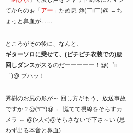
てからのぉ「
アー
」ため息 @(￣ii￣)@ ←ち
ょっと鼻血が……
ところがその後に、なんと、
ギターソロに乗せて、(ピチピチ衣装での)腰
回しダンス
が来るのだーーーーー！@(゜ii
゜)@ ブハッ！
秀樹のお尻の形が～ 回し方がもう、放送事故
ですか？@(*□*)@ ← 慌てて視線をそらすカ
メラ ← @(>人<)@そらさないで下さ～い (思
わず出る本音と鼻血)