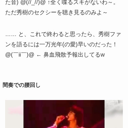
た音) @(//_//)@ ↑全く喋るスキがないわ～。
ただ秀樹のセクシーを聴き見るのみよ～
…… と、これで終わると思ったら、秀樹ファ
ンを語るには一万光年(の愛)早いのだった！
@(￣ii￣)@ ← 鼻血飛散予報出してるw
間奏での腰回し