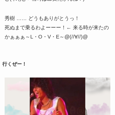
秀樹 …… どうもありがとうっ！
死ぬまで乗るわよーーー！← 来る時が来たの
かぁぁぁ～L・O・V・E～@(//∀//)@
行くぜー！