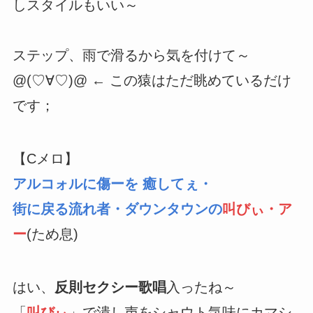
しスタイルもいい～
ステップ、雨で滑るから気を付けて～
@(♡∀♡)@ ← この猿はただ眺めているだけ
です；
【Cメロ】
アルコォルに傷ーを 癒してぇ・
街に戻る流れ者・ダウンタウンの
叫びぃ・ア
ー
(ため息)
はい、
反則セクシー歌唱
入ったね～
「
叫びぃ
」で潰し声をシャウト気味にカマシ