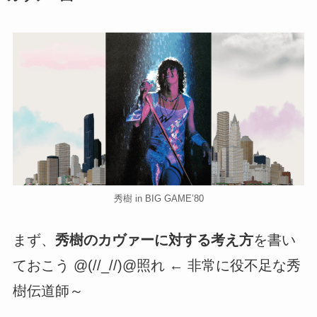
秀樹 in BIG GAME’80
まず、
秀樹のカヴァーに対する考え方
を書い
ておこう @(//_//)@照れ ← 非常に役不足な秀
樹伝道師～