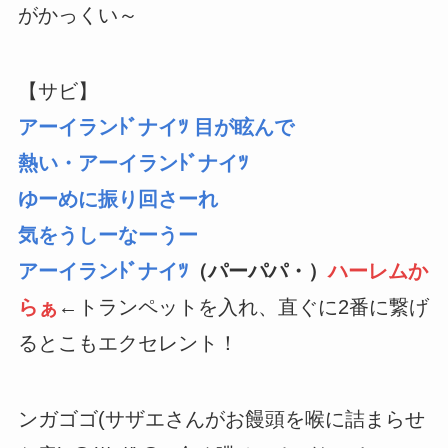
がかっくい～
【サビ】
アーイランﾄﾞナイﾂ 目が眩んで
熱い・アーイランﾄﾞナイﾂ
ゆーめに振り回さーれ
気をうしーなーうー
アーイランﾄﾞナイﾂ
（パーパパ・）
ハーレムか
らぁ
←トランペットを入れ、直ぐに2番に繋げ
るとこもエクセレント！
ンガゴゴ(サザエさんがお饅頭を喉に詰まらせ