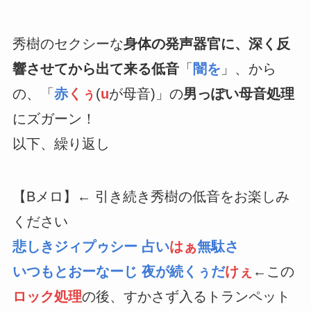
秀樹のセクシーな
身体の発声器官に、深く反
響させてから出て来る低音
「
闇を
」、から
の、「
赤
くぅ
(
u
が母音)」の
男っぽい母音処理
にズガーン！
以下、繰り返し
【Bメロ】← 引き続き秀樹の低音をお楽しみ
ください
悲しきジィプゥシー 占い
はぁ
無駄さ
いつもとおーなーじ 夜が続くぅだ
けぇ
←この
ロック処理
の後、すかさず入るトランペット